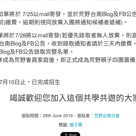
#國立台灣文學館十七週年館慶-文學解封生活市集x荒野
7/25
mail
Blog
FB
知單將於
以
寄發，並於荒野台南
及
公
)
)
前
繳費，逾期則視同放棄入團將通知候補者遞補
。
7/28
mail
(
單將於
將以
寄發
若優先錄取者無人放棄，則
Blog
FB
台南
及
公告，收到錄取通知者請於三天內繳費
Blog
FB
及
公告錄取完整名單。
序成為荒野會員家庭後，即正式成為荒野親子四團籌備
7
10
月
日止，已完成招生
竭誠歡迎您加入這個共學共遊的大
張貼時間：
28th June 2016
，張貼者：
荒野台南分會
標籤:
親子團