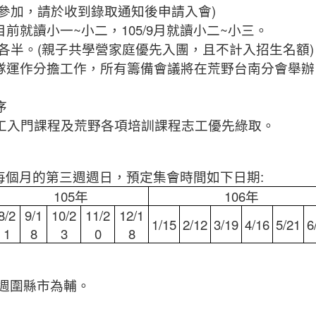
)
參加，請於收到錄取通知後申請入會
~
105/9
~
目前就讀小一
小二，
月就讀小二
小三。
(
)
各半。
親子共學營家庭優先入團，且不計入招生名額
隊運作分擔工作，所有籌備會議將在荒野台南分會舉辦
序
工入門課程及荒野各項培訓課程志工優先綠取。
:
每個月的第三週週日，預定集會時間如下日期
105
年
106
年
8/2
9/1
10/2
11/2
12/1
1/15
2/12
3/19
4/16
5/21
6
1
8
3
0
8
週圍縣市為輔。