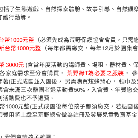
包括了生態遊戲、自然探索體驗、故事引導、自然觀
守護行動等。
1000
台幣
元整
（必須先成為荒野保護協會會員，只需
1000
12
新台幣
元整
（每年都需繳交，每年
月於團集
(
幣
3000
元
含當年度活動的講師費、場租、器材費、
T
各家庭需求至分會購買，
荒野綠
為必要之服裝
，
參
(
穿著
正式成團並入團後，
另需購買炫蜂背心，
領巾及
50%
集會未滿三次離團者退活動費
，入會費、年費繳
則活動費也不予退費。
1000
(
幣
元整
正式成團後每位孩子都須繳交，若退團
項費用將上繳至荒野總會做為註冊及發展兒童教育基金
，我們會請孩子離團：