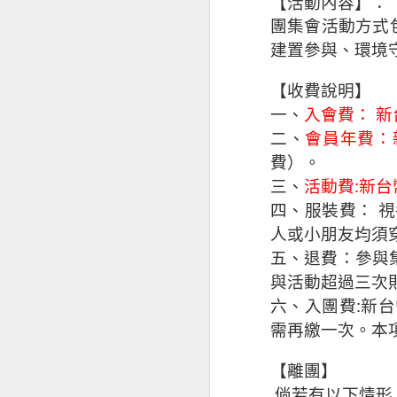
【活動內容】：
團集會活動方式
建置參與、環境
荒野台南 近期相關活動與講座
【收費說明】
一、
入會費：
新
二、
會員年費：
費）。
:
三、
活動費
新台
四、服裝費：
視
人或小朋友均須
五、退費：參與
與活動超過三次
:
六、入團費
新台
荒野台南 四月週五見
需再繳一次。本
【離團】
倘若有以下情形