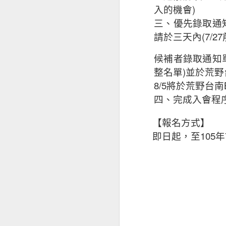
)
入的機會
三、優先錄取通
(7/27
請於三天內
候補者錄取通知
)
整名單
並於荒野
8/5
將於荒野台南
四、完成入會程
【報名方式】
105
即日起，至
年