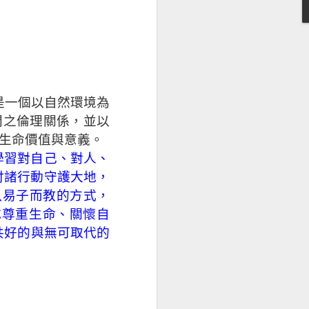
是一個以自然環境為
間之倫理關係，並以
荒野台南河溪組踏查 03/28溪流調查記錄─竹溪(南
生命價值與意義。
學習對自己、對人、
付諸行動守護大地，
以易子而教的方式，
成尊重生命、關懷自
共好的與無可取代的