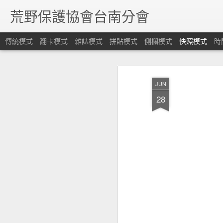
荒野保護協會台南分會
傳統模式
翻卡模式
雜誌模式
拼貼模式
側欄模式
快照模式
時
JUN
28
【親子團】115年度荒野台南親子團聯合招生
台南分會 第14期解說