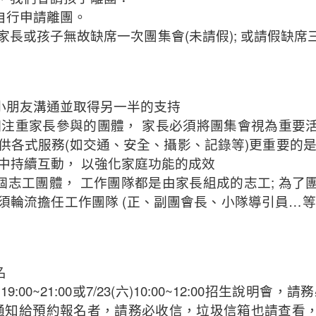
自行申請離團。
(
);
家長或孩子無故缺席一次團集會
未請假
或請假缺席
小朋友溝通並取得另一半的支持
個注重家長參與的團體，
家長必須將團集會視為重要
荒野台南 一月至三月週五見與課程活動
(
)
供各式服務
如交通、安全、攝影、記錄等
更重要的
中持續互動，
以強化家庭功能的成效
;
個志工團體，
工作團隊都是由家長組成的志工
為了
(
…
須輪流擔任工作團隊
正、副團會長、小隊導引員
等
名
)19:00~21:00
7/23(
)10:00~12:00
或
六
招生說明會，請務
通知給預約報名者，請務必收信，垃圾信箱也請查看