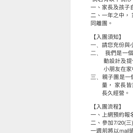
一、家長及孩子
二、一年之中，
同離團。
【入團須知】
一、
請您充份與
二、
我們是一
荒野有情，親子有愛－110年度台南荒野親子團開始招生囉！
動設計及提
小朋友在家
三、
親子團是一
量，
家長皆
長久經營。
【入團流程】
一、上網預約報
7/20(
二、參加
三
mail
一週前將以