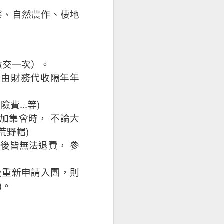
察、自然農作、棲地
繳交一次）。
會由財務代收隔年年
...
)
保險費
等
加集會時，
不論大
)
荒野帽
交後皆無法退費，
參
後重新申請入團，則
)
。