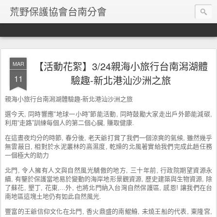
荒野保護協會台南分會
【活動花絮】3/24親海小旅行台南潟湖體
MAR
11
驗趣-新北港汕沙洲之旅
親海小旅行台南潟湖體驗趣-新北港汕沙洲之旅
選今天, 同時響應“地球一小時”節能活動, 同時鼓勵大家走出戶外節能減碳,
利用“走路”訓練每個人的第二個心臟, 賺取健康.
在這晝夜均分的時節, 春分後, 老天爺打賞了我們一個涼爽的氣候, 雖然幾乎
無雲蔽日, 相對於水泥叢林的高濕度, 乾燥的北風著實給我們完成此趟任務
一個極
大的助力
北門, 令人擁有人文與自然風光驕傲的地方, 三十年前, 行政院期望資源永
續, 有鑒於保護當地易於變動的海岸地形景觀資源, 歷史建築與生物資源, 除
了蘇花, 墾丁, 花東,...外, 也將北門納入台灣自然保護區, 感恩! 讓我們在台
南地區這塊土地仍有如此自然風光.
豐富的王爺信仰文化在北門, 香火鼎盛的南鯤鯓, 未燒王船的代表, 東隆宮,