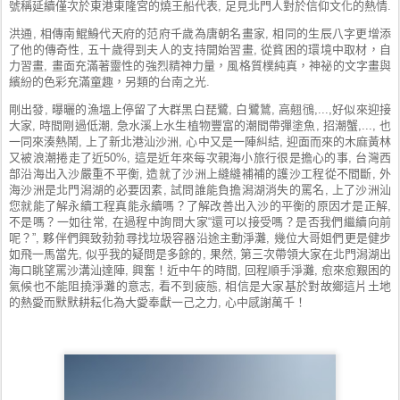
號稱延續僅次於東港東隆宮的燒王船代表, 足見北門人對於信仰文化的熱情.
洪通, 相傳南鯤鯓代天府的范府千歲為唐朝名畫家, 相同的生辰八字更增添
了他的傳奇性, 五十歲得到夫人的支持開始習畫, 從貧困的環境中取材，自
力習畫, 畫面充滿著靈性的強烈精神力量，風格質樸純真，神祕的文字畫與
繽紛的色彩充滿童趣，另類的台南之光.
剛出發, 曝曬的漁塭上停留了大群黑白琵鷺, 白鷺鷥, 高翹鴴,...,好似來迎接
大家, 時間剛過低潮, 急水溪上水生植物豐富的潮間帶彈塗魚, 招潮蟹,..., 也
一同來湊熱鬧, 上了新北港汕沙洲, 心中又是一陣糾結, 迎面而來的木麻黃林
又被浪潮捲走了近50%, 這是近年來每次親海小旅行很是擔心的事, 台灣西
部沿海出入沙嚴重不平衡, 造就了沙洲上縫縫補補的護沙工程從不間斷, 外
海沙洲是北門潟湖的必要因素, 試問誰能負擔潟湖消失的罵名, 上了沙洲汕
您就能了解永續工程真能永續嗎？了解改善出入沙的平衡的原因才是正解,
不是嗎？一如往常, 在過程中詢問大家“還可以接受嗎？是否我們繼續向前
呢？”, 夥伴們興致勃勃尋找垃圾容器沿途主動淨灘, 幾位大哥姐們更是健步
如飛一馬當先, 似乎我的疑問是多餘的, 果然, 第三次帶領大家在北門潟湖出
海口眺望罵沙溝汕達陣, 興奮！近中午的時間, 回程順手淨灘, 愈來愈艱困的
氣候也不能阻撓淨灘的意志, 看不到疲態, 相信是大家基於對故鄉這片土地
的熱愛而默默耕耘化為大愛奉獻一己之力, 心中感謝萬千！